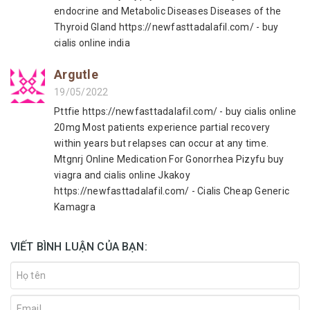
endocrine and Metabolic Diseases Diseases of the
Thyroid Gland https://newfasttadalafil.com/ - buy
cialis online india
Argutle
19/05/2022
Pttfie https://newfasttadalafil.com/ - buy cialis online
20mg Most patients experience partial recovery
within years but relapses can occur at any time.
Mtgnrj Online Medication For Gonorrhea Pizyfu buy
viagra and cialis online Jkakoy
https://newfasttadalafil.com/ - Cialis Cheap Generic
Kamagra
VIẾT BÌNH LUẬN CỦA BẠN: