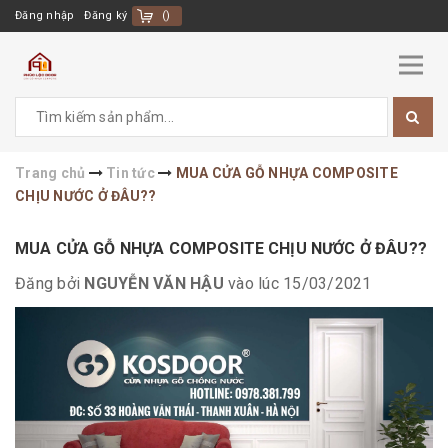
Đăng nhập
Đăng ký
(
)
Trang chủ
Tin tức
MUA CỬA GỖ NHỰA COMPOSITE
CHỊU NƯỚC Ở ĐÂU??
MUA CỬA GỖ NHỰA COMPOSITE CHỊU NƯỚC Ở ĐÂU??
Đăng bởi
NGUYỄN VĂN HẬU
vào lúc 15/03/2021