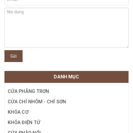
Gửi
DANH MỤC
CỬA PHẲNG TRƠN
CỬA CHỈ NHÔM - CHỈ SƠN
KHÓA CƠ
KHÓA ĐIỆN TỬ
CỬA PHÀO NỔI