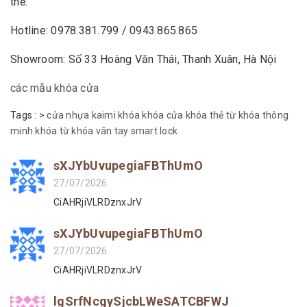
thể:
Hotline: 0978.381.799 / 0943.865.865
Showroom: Số 33 Hoàng Văn Thái, Thanh Xuân, Hà Nội
các mẫu khóa cửa
Tags :
>
cửa nhựa
kaimi
khóa
khóa cửa
khóa thẻ từ
khóa thông
minh
khóa từ
khóa vân tay
smart lock
sXJYbUvupegiaFBThUmO
27/07/2026
CiAHRjiVLRDznxJrV
sXJYbUvupegiaFBThUmO
27/07/2026
CiAHRjiVLRDznxJrV
lgSrfNcgySjcbLWeSATCBFWJ