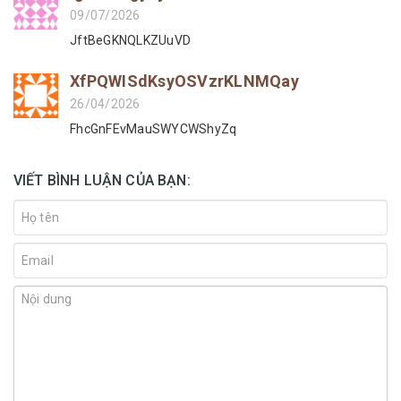
09/07/2026
JftBeGKNQLKZUuVD
XfPQWISdKsyOSVzrKLNMQay
26/04/2026
FhcGnFEvMauSWYCWShyZq
VIẾT BÌNH LUẬN CỦA BẠN: