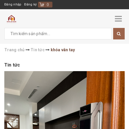
Đăng nhập
Đăng ký
(
)
Trang chủ
Tin tức
khóa vân tay
Tin tức