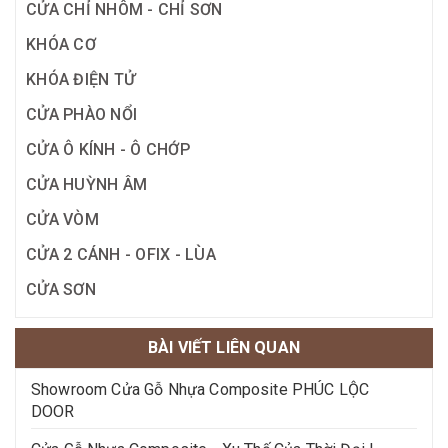
CỬA CHỈ NHÔM - CHỈ SƠN
KHÓA CƠ
KHÓA ĐIỆN TỬ
CỬA PHÀO NỔI
CỬA Ô KÍNH - Ô CHỚP
CỬA HUỲNH ÂM
CỬA VÒM
CỬA 2 CÁNH - OFIX - LÙA
CỬA SƠN
BÀI VIẾT LIÊN QUAN
Showroom Cửa Gỗ Nhựa Composite PHÚC LỘC
DOOR