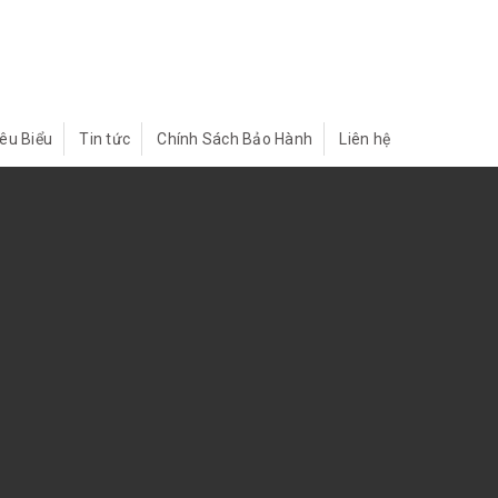
iêu Biểu
Tin tức
Chính Sách Bảo Hành
Liên hệ