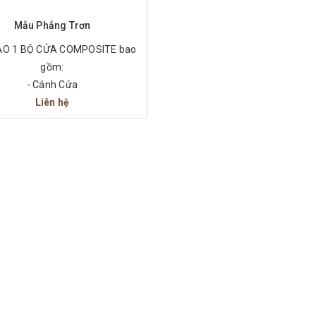
Xem nhanh
Mẫu Phẳng Trơn
ẠO 1 BỘ CỬA COMPOSITE bao
gồm:
- Cánh Cửa
huôn cửa có gioăng cao su
Liên hệ
- Nẹp cửa
- Khóa cửa ( tùy chọn)
- Bản lề inox 304