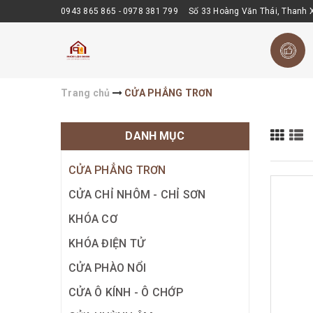
0943 865 865
-
0978 381 799
Số 33 Hoàng Văn Thái, Thanh X
Trang chủ
CỬA PHẲNG TRƠN
DANH MỤC
CỬA PHẲNG TRƠN
CỬA CHỈ NHÔM - CHỈ SƠN
KHÓA CƠ
KHÓA ĐIỆN TỬ
CỬA PHÀO NỔI
CỬA Ô KÍNH - Ô CHỚP