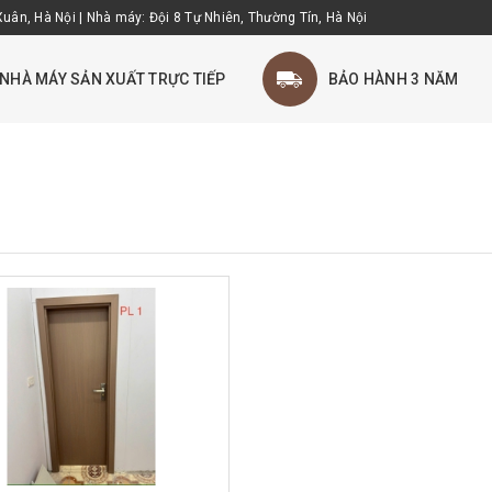
uân, Hà Nội | Nhà máy: Đội 8 Tự Nhiên, Thường Tín, Hà Nội
NHÀ MÁY SẢN XUẤT TRỰC TIẾP
BẢO HÀNH 3 NĂM