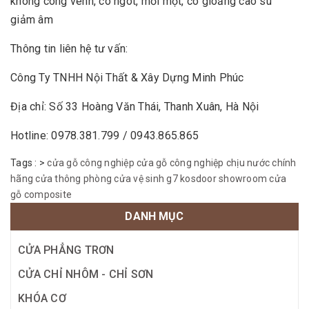
không cong vênh, co ngót, mối mọt, có gioăng cao su
giảm âm
Thông tin liên hệ tư vấn:
Công Ty TNHH Nội Thất & Xây Dựng Minh Phúc
Địa chỉ: Số 33 Hoàng Văn Thái, Thanh Xuân, Hà Nội
Hotline: 0978.381.799 / 0943.865.865
Tags :
>
cửa gỗ công nghiệp
cửa gỗ công nghiệp chịu nước chính
hãng
cửa thông phòng
cửa vệ sinh
g7 kosdoor
showroom cửa
gỗ composite
DANH MỤC
CỬA PHẲNG TRƠN
CỬA CHỈ NHÔM - CHỈ SƠN
KHÓA CƠ