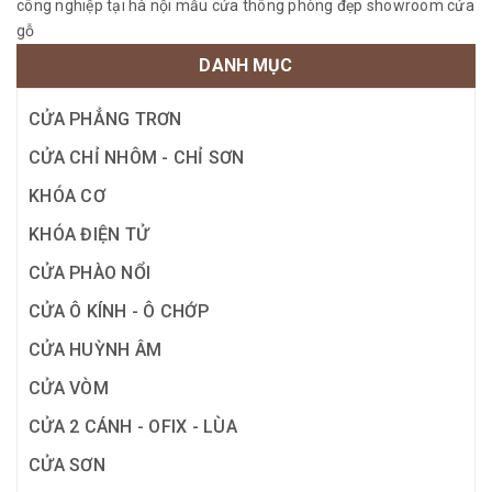
công nghiệp tại hà nội
mẫu cửa thông phòng đẹp
showroom cửa
gỗ
DANH MỤC
CỬA PHẲNG TRƠN
CỬA CHỈ NHÔM - CHỈ SƠN
KHÓA CƠ
KHÓA ĐIỆN TỬ
CỬA PHÀO NỔI
CỬA Ô KÍNH - Ô CHỚP
CỬA HUỲNH ÂM
CỬA VÒM
CỬA 2 CÁNH - OFIX - LÙA
CỬA SƠN