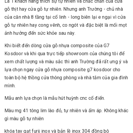
Là 1 khách hàng thích sự tự nhiên và chắc chắn của cửa
gỗ thịt hay cửa gỗ tự nhiên. Nhưng anh Trường - chủ nhà
của căn nhà 8 tầng tại cổ linh - long biên lại e ngại vì cửa
gỗ tự nhiên hay cong vênh, co ngót và đặc biệt là mối mọt
ảnh hưởng đến sức khỏe sau này.
Khi biết đến dòng cửa gỗ nhựa composite của G7
Kosdoor và khi qua trực tiếp showroom của chúng tôi để
xem chất lượng và màu sắc thì anh Trường đã rất ưng ý và
lựa chọn ngay cửa gỗ nhựa composite g7 kosdoor cho
toàn bộ hệ thồng cửa thông phòng và nhà tắm của gia đình
mình.
Mẫu anh lựa chọn là mẫu hút huỳnh cnc cổ điển.
Màu mg 41 tông lim lào đỏ, tự nhiên và ấm áp. Không khác
gì màu gỗ tự nhiên
khóa tay gạt furij inox và bản lề inox 304 đồng bộ