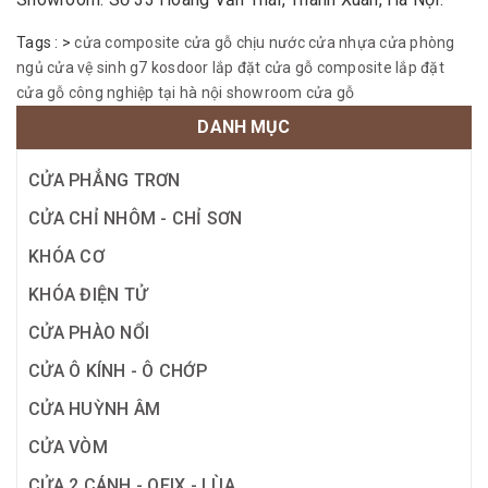
Tags :
>
cửa composite
cửa gỗ chịu nước
cửa nhựa
cửa phòng
ngủ
cửa vệ sinh
g7 kosdoor
lắp đặt cửa gỗ composite
lắp đặt
cửa gỗ công nghiệp tại hà nội
showroom cửa gỗ
DANH MỤC
CỬA PHẲNG TRƠN
CỬA CHỈ NHÔM - CHỈ SƠN
KHÓA CƠ
KHÓA ĐIỆN TỬ
CỬA PHÀO NỔI
CỬA Ô KÍNH - Ô CHỚP
CỬA HUỲNH ÂM
CỬA VÒM
CỬA 2 CÁNH - OFIX - LÙA