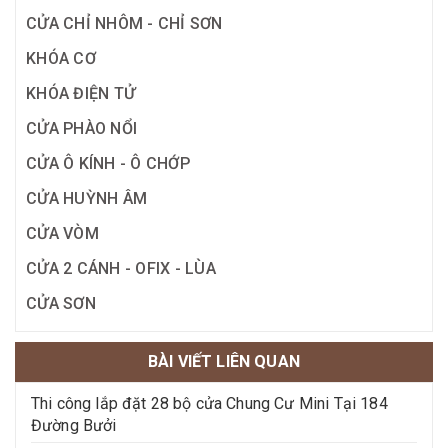
CỬA CHỈ NHÔM - CHỈ SƠN
KHÓA CƠ
KHÓA ĐIỆN TỬ
CỬA PHÀO NỔI
CỬA Ô KÍNH - Ô CHỚP
CỬA HUỲNH ÂM
CỬA VÒM
CỬA 2 CÁNH - OFIX - LÙA
CỬA SƠN
BÀI VIẾT LIÊN QUAN
Thi công lắp đặt 28 bộ cửa Chung Cư Mini Tại 184
Đường Bưởi