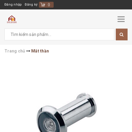
Đăng nhập
Đăng ký
(
)
Trang chủ
Mắt thần